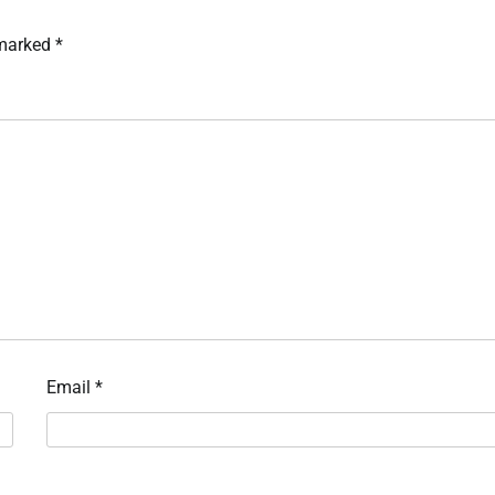
 marked
*
Email
*