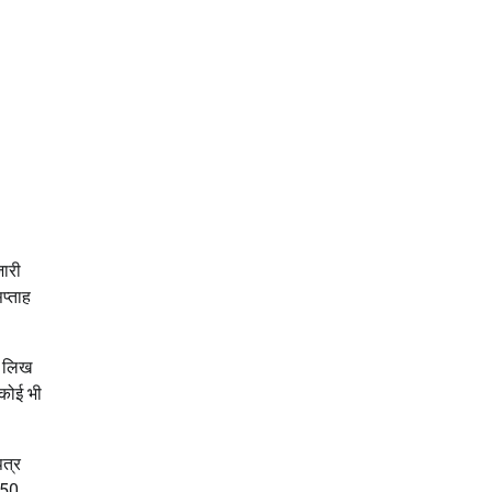
ारी
प्ताह
र लिख
 कोई भी
पत्र
 50