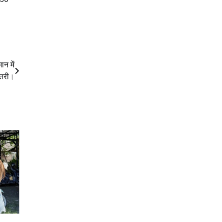
ान में
ोतरी।