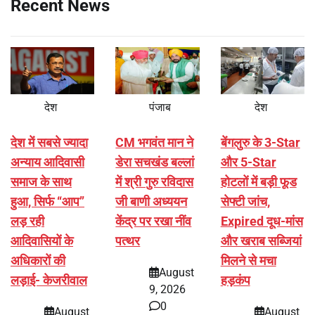
Recent News
देश
पंजाब
देश
देश में सबसे ज्यादा
CM भगवंत मान ने
बेंगलुरु के 3-Star
अन्याय आदिवासी
डेरा सचखंड बल्लां
और 5-Star
समाज के साथ
में श्री गुरु रविदास
होटलों में बड़ी फूड
हुआ, सिर्फ ‘‘आप’’
जी बाणी अध्ययन
सेफ्टी जांच,
लड़ रही
केंद्र पर रखा नींव
Expired दूध-मांस
आदिवासियों के
पत्थर
और खराब सब्जियां
अधिकारों की
मिलने से मचा
August
लड़ाई- केजरीवाल
हड़कंप
9, 2026
0
August
August