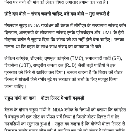
जिस पर चर्चा की मांग को लेकर विपक्ष लगातार हंगामा कर रहा है।
छोटे दल बोले – संसद चलनी चाहिए
,
बड़े दल बोले – मुद्दा जरूरी है
मंगलवार सुबह INDIA गठबंधन की बैठक में सीपीएम के राज्यसभा सांसद जॉन
ब्रिटास, आरएसपी के लोकसभा सांसद एनके प्रेमचंद्रन और IUML के ईटी
मोहम्मद बशीर ने सुझाव दिया कि संसद को ठप नहीं होने देना चाहिए। उनका
मानना था कि बहस के साथ-साथ संसद का कामकाज भी चले।
लेकिन कांग्रेस, डीएमके, तृणमूल कांग्रेस (TMC), समाजवादी पार्टी (SP),
शिवसेना (UBT), राष्ट्रीय जनता दल (RJD) जैसी बड़ी पार्टियों ने इस
प्रस्ताव को सिरे से खारिज कर दिया। उनका कहना है कि बिहार की वोटर
लिस्ट में धांधली जैसे गंभीर मुद्दे पर सरकार को चर्चा के लिए मजबूर किया
जाना चाहिए।
राहुल गांधी का दावा – वोटर लिस्ट में भारी गड़बड़ी
बैठक के दौरान राहुल गांधी ने INDIA ब्लॉक के नेताओं को बताया कि कांग्रेस
ने बेंगलुरु की एक सीट पर सैंपल सर्वे किया है जिसमें वोटर लिस्ट में गंभीर
गड़बड़ियों का खुलासा हुआ है। राहुल का कहना है कि बीजेपी वोटर लिस्ट से
छेड़छाड़ करके चुनाव जीत रही है, इसलिए इस मुद्दे को संसद में जोरदार तरीके