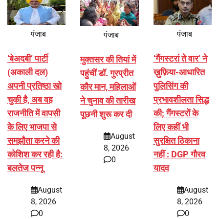
पंजाब
पंजाब
पंजाब
‘बेअदबी’ पार्टी
‘गैंगस्टरां ते वार’ ने
मुक्तसर की तियां में
(अकाली दल)
ख़ुफ़िया-आधारित
पहुंचीं डॉ. गुरप्रीत
अपनी प्रतिष्ठा खो
पुलिसिंग की
कौर मान, महिलाओं
चुकी है, अब वह
प्रभावशीलता सिद्ध
ने चुनाव की तारीख
राजनीति में वापसी
की; गैंगस्टरों के
पूछनी शुरू कर दी
के लिए भाजपा से
लिए कहीं भी
August
समझौता करने की
सुरक्षित ठिकाना
8, 2026
कोशिश कर रही है:
नहीं : DGP गौरव
0
बलतेज पन्नू
यादव
August
August
8, 2026
8, 2026
0
0