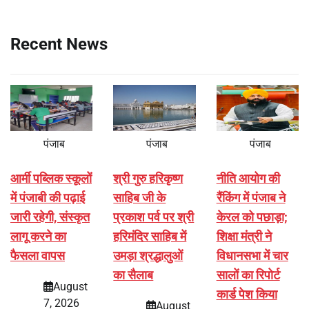
Recent News
पंजाब
पंजाब
पंजाब
आर्मी पब्लिक स्कूलों
श्री गुरु हरिकृष्ण
नीति आयोग की
में पंजाबी की पढ़ाई
साहिब जी के
रैंकिंग में पंजाब ने
जारी रहेगी, संस्कृत
प्रकाश पर्व पर श्री
केरल को पछाड़ा;
लागू करने का
हरिमंदिर साहिब में
शिक्षा मंत्री ने
फैसला वापस
उमड़ा श्रद्धालुओं
विधानसभा में चार
का सैलाब
सालों का रिपोर्ट
August
कार्ड पेश किया
7, 2026
August