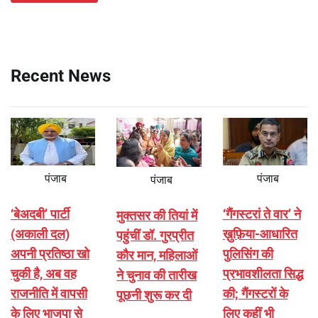
Recent News
पंजाब
पंजाब
पंजाब
‘बेअदबी’ पार्टी
‘गैंगस्टरां ते वार’ ने
मुक्तसर की तियां में
(अकाली दल)
ख़ुफ़िया-आधारित
पहुंचीं डॉ. गुरप्रीत
अपनी प्रतिष्ठा खो
पुलिसिंग की
कौर मान, महिलाओं
चुकी है, अब वह
प्रभावशीलता सिद्ध
ने चुनाव की तारीख
राजनीति में वापसी
की; गैंगस्टरों के
पूछनी शुरू कर दी
के लिए भाजपा से
लिए कहीं भी