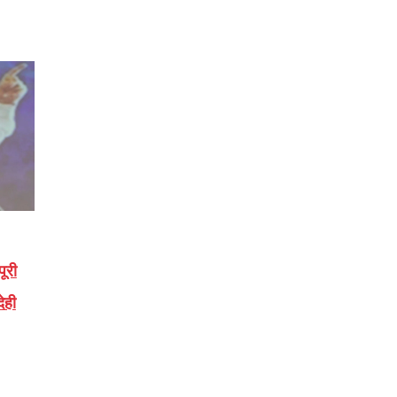
ूरी
ेही