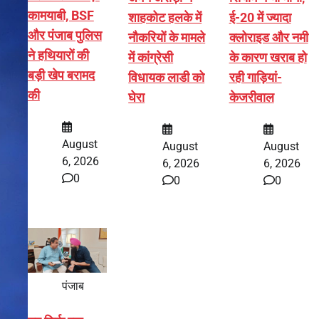
कामयाबी, BSF
शाहकोट हलके में
ई-20 में ज्यादा
और पंजाब पुलिस
नौकरियों के मामले
क्लोराइड और नमी
ने हथियारों की
में कांग्रेसी
के कारण खराब हो
बड़ी खेप बरामद
विधायक लाडी को
रही गाड़ियां-
की
घेरा
केजरीवाल
August
August
August
6, 2026
6, 2026
6, 2026
0
0
0
पंजाब