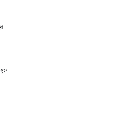
री
 है?”