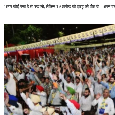
“अगर कोई पैसा दे तो रख लो, लेकिन 19 तारीख को झाड़ू को वोट दो। अपने बच्चों