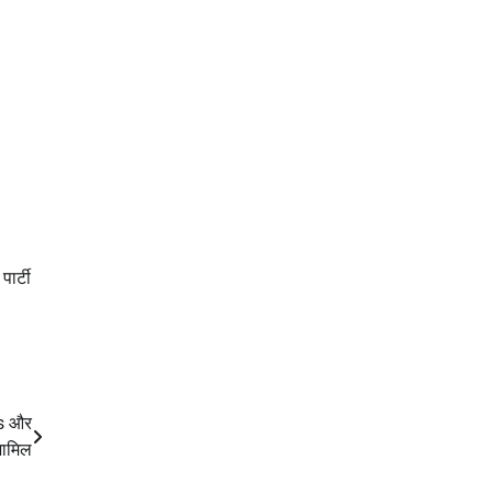
ार्टी
ss और
शामिल