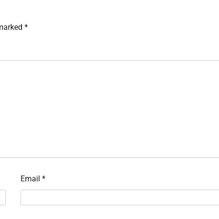
 marked
*
Email
*