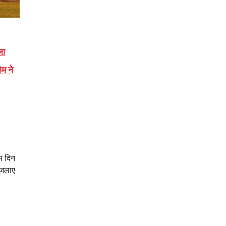
ला
म ने
स दिन
 जलाए