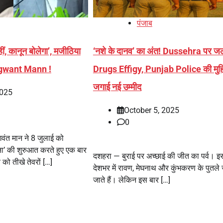
पंजाब
ीं, कानून बोलेगा’, मजीठिया
‘नशे के दानव’ का अंत! Dussehra पर ज
gwant Mann !
Drugs Effigy, Punjab Police की मुहि
जगाई नई उम्मीद
2025
October 5, 2025
0
भगवंत मान ने 8 जुलाई को
जना’ की शुरुआत करते हुए एक बार
दशहरा — बुराई पर अच्छाई की जीत का पर्व। इ
को तीखे तेवरों […]
देशभर में रावण, मेघनाथ और कुंभकरण के पुतले
जाते हैं। लेकिन इस बार […]