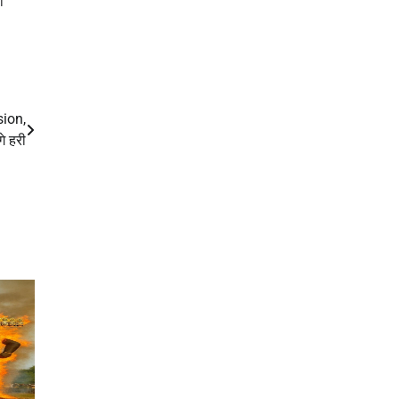
ो
sion,
े हरी