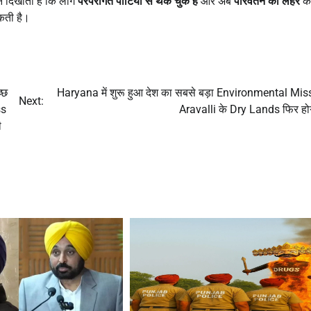
थन दिखाता है कि लोग
परंपरागत पार्टियों से थक चुके हैं
और अब
परिवर्तन की लहर
क
कती है।
्छ
Haryana में शुरू हुआ देश का सबसे बड़ा Environmental Mis
Next:
ss
Aravalli के Dry Lands फिर होग
ी