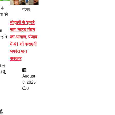
 के
पंजाब
िया को
मोहाली से ‘हमारे
राम’ नाट्य मंचन
अब
का आगाज, पंजाब
होंने
में 41 शो कराएगी
भगवंत मान
सरकार
े से
हैं,
August
8, 2026
0
ँ,