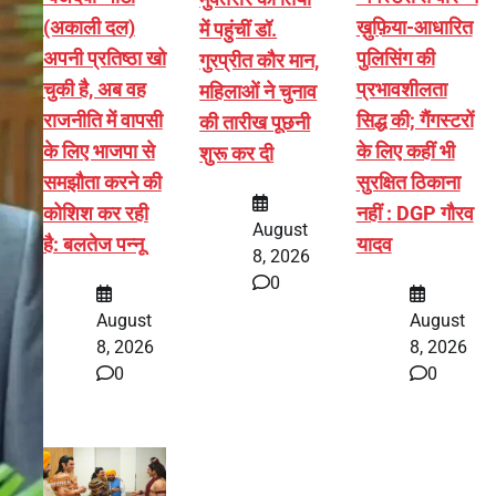
(अकाली दल)
ख़ुफ़िया-आधारित
में पहुंचीं डॉ.
अपनी प्रतिष्ठा खो
पुलिसिंग की
गुरप्रीत कौर मान,
चुकी है, अब वह
प्रभावशीलता
महिलाओं ने चुनाव
राजनीति में वापसी
सिद्ध की; गैंगस्टरों
की तारीख पूछनी
के लिए भाजपा से
के लिए कहीं भी
शुरू कर दी
समझौता करने की
सुरक्षित ठिकाना
कोशिश कर रही
नहीं : DGP गौरव
August
है: बलतेज पन्नू
यादव
8, 2026
0
August
August
8, 2026
8, 2026
0
0