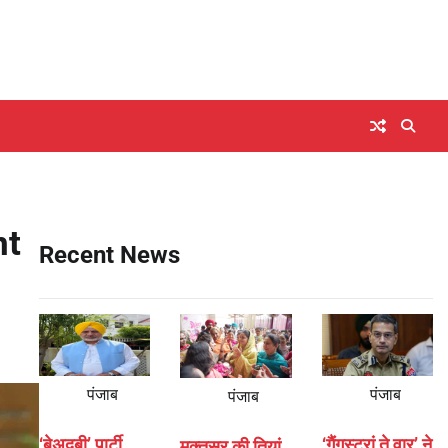
nt
Recent News
पंजाब
पंजाब
पंजाब
‘बेअदबी’ पार्टी
‘गैंगस्टरां ते वार’ ने
मुक्तसर की तियां