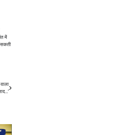
 में
िल सकती
े वाला
लाद…’