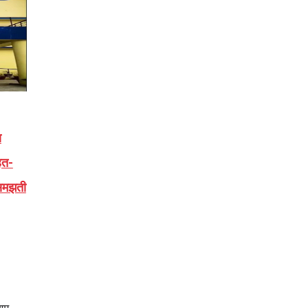
ा
हत-
 समझती