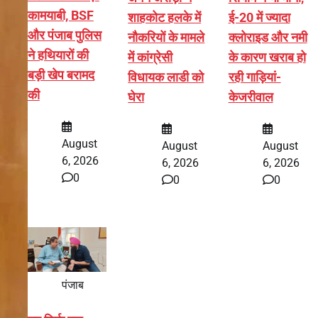
कामयाबी, BSF
शाहकोट हलके में
ई-20 में ज्यादा
और पंजाब पुलिस
नौकरियों के मामले
क्लोराइड और नमी
ने हथियारों की
में कांग्रेसी
के कारण खराब हो
बड़ी खेप बरामद
विधायक लाडी को
रही गाड़ियां-
की
घेरा
केजरीवाल
August
August
August
6, 2026
6, 2026
6, 2026
0
0
0
पंजाब