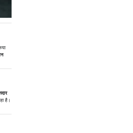
किया
ान
नदार
हा है।