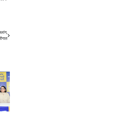
छलांग,
सौगात