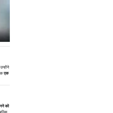
न्होंने
्कि
एक
बनने को
 बल्कि