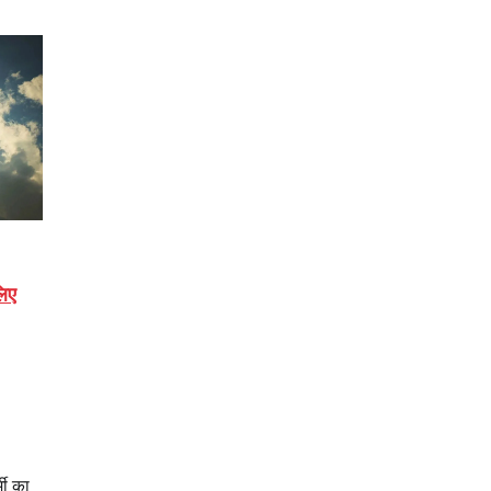
लिए
मी का