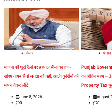
पंजाब
पंजाब
भाजपा की धूरी रैली पर हरपाल चीमा का तंज-
Punjab Govern
सीएम नायब सैनी जनता को नहीं, खाली कुर्सियों को
का अंतिम चरण –
भाषण देकर लौटे
Property Tax चुक
June 8, 2026
August 
0
0