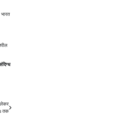
े भारत
 अपील
ंदिग्ध
 लेकर
es तक