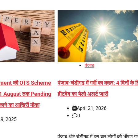
पंजाब
ment की OTS Scheme
पंजाब-चंडीगढ़ में गर्मी का कहर: 4 दिनों के 
 31 August तक Pending
हीटवेव का येलो अलर्ट जारी
ाने का आख़िरी मौका
April 21, 2026
0
29, 2025
पंजाब और चंडीगढ़ में इस बार लोगों को भीषण गर्