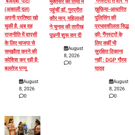
‘बेअदबी’ पार्टी
‘गैंगस्टरां ते वार’ ने
मुक्तसर की तियां में
(अकाली दल)
ख़ुफ़िया-आधारित
पहुंचीं डॉ. गुरप्रीत
अपनी प्रतिष्ठा खो
पुलिसिंग की
कौर मान, महिलाओं
चुकी है, अब वह
प्रभावशीलता सिद्ध
ने चुनाव की तारीख
राजनीति में वापसी
की; गैंगस्टरों के
पूछनी शुरू कर दी
के लिए भाजपा से
लिए कहीं भी
August
समझौता करने की
सुरक्षित ठिकाना
8, 2026
कोशिश कर रही है:
नहीं : DGP गौरव
0
बलतेज पन्नू
यादव
August
August
8, 2026
8, 2026
0
0