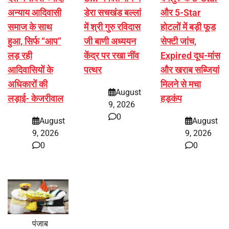
अन्याय आदिवासी
डेरा सचखंड बल्लां
और 5-Star
समाज के साथ
में श्री गुरु रविदास
होटलों में बड़ी फूड
हुआ, सिर्फ ‘‘आप’’
जी बाणी अध्ययन
सेफ्टी जांच,
लड़ रही
केंद्र पर रखा नींव
Expired दूध-मांस
आदिवासियों के
पत्थर
और खराब सब्जियां
अधिकारों की
मिलने से मचा
August
लड़ाई- केजरीवाल
हड़कंप
9, 2026
0
August
August
9, 2026
9, 2026
0
0
पंजाब