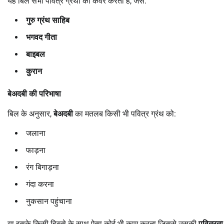
यह बिल सभी पवित्र ग्रंथों को कवर करता है, जैसे:
गुरु ग्रंथ साहिब
भगवद गीता
बाइबल
कुरान
बेअदबी की परिभाषा
बिल के अनुसार,
बेअदबी
का मतलब किसी भी पवित्र ग्रंथ को:
जलाना
फाड़ना
रंग बिगाड़ना
गंदा करना
नुकसान पहुंचाना
या इसके किसी हिस्से के साथ ऐसा कोई भी काम करना जिससे उसकी
पवित्रता