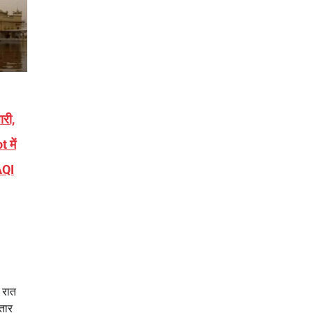
री,
 में
AQI
 रात
ातार