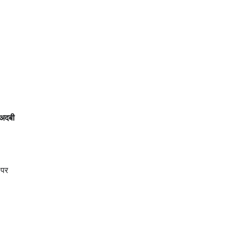
बेअदबी
 पर