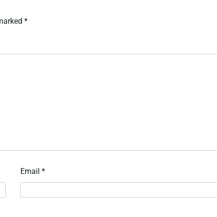
 marked
*
Email
*