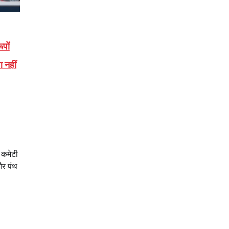
पों
 नहीं
ि कमेटी
र पंथ