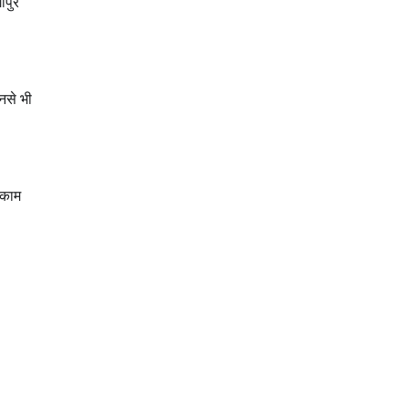
ापुर
नसे भी
 काम