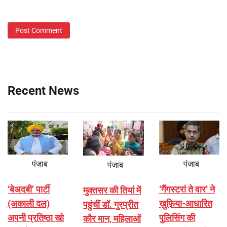
Recent News
पंजाब
पंजाब
पंजाब
‘बेअदबी’ पार्टी
‘गैंगस्टरां ते वार’ ने
मुक्तसर की तियां में
(अकाली दल)
ख़ुफ़िया-आधारित
पहुंचीं डॉ. गुरप्रीत
अपनी प्रतिष्ठा खो
पुलिसिंग की
कौर मान, महिलाओं