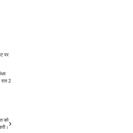
इट पर
लंधर
। रात 2
ात को
जारी।