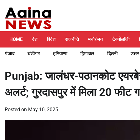
Skip
Saturday, August 8, 2026
to
content
HOME
देश
विदेश
राजनीति
मनोरंजन
टेक्नोलॉजी
पंजाब
चंडीगढ़
हरियाणा
हिमाचल
दिल्ली
उत्तर
Punjab: जालंधर-पठानकोट एयरबेस क
अलर्ट; गुरदासपुर में मिला 20 फीट 
Posted on
May 10, 2025