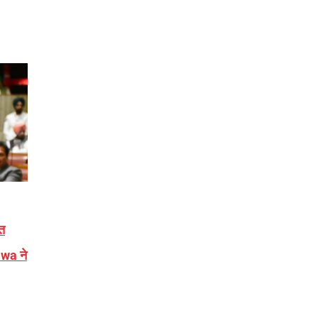
त
wa ने