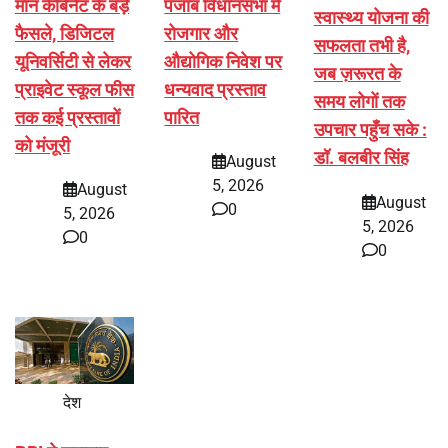
मान कैबिनेट के बड़े
पंजाब विधानसभा में
स्वास्थ्य योजना की
फैसले, डिजिटल
रोजगार और
सफलता तभी है,
यूनिवर्सिटी से लेकर
औद्योगिक निवेश पर
जब ज़रूरत के
प्राइवेट स्कूल फीस
धन्यवाद प्रस्ताव
समय लोगों तक
तक कई प्रस्तावों
पारित
उपचार पहुँच सके :
को मंजूरी
डॉ. बलबीर सिंह
August
5, 2026
August
August
0
5, 2026
5, 2026
0
0
देश