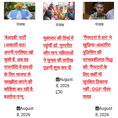
पंजाब
पंजाब
पंजाब
‘बेअदबी’ पार्टी
‘गैंगस्टरां ते वार’ ने
मुक्तसर की तियां में
(अकाली दल)
ख़ुफ़िया-आधारित
पहुंचीं डॉ. गुरप्रीत
अपनी प्रतिष्ठा खो
पुलिसिंग की
कौर मान, महिलाओं
चुकी है, अब वह
प्रभावशीलता सिद्ध
ने चुनाव की तारीख
राजनीति में वापसी
की; गैंगस्टरों के
पूछनी शुरू कर दी
के लिए भाजपा से
लिए कहीं भी
August
समझौता करने की
सुरक्षित ठिकाना
8, 2026
कोशिश कर रही है:
नहीं : DGP गौरव
0
बलतेज पन्नू
यादव
August
August
8, 2026
8, 2026