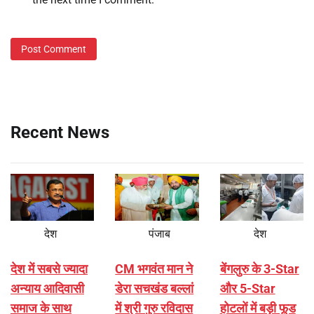
Recent News
देश
पंजाब
देश
देश में सबसे ज्यादा
CM भगवंत मान ने
बेंगलुरु के 3-Star
अन्याय आदिवासी
डेरा सचखंड बल्लां
और 5-Star
समाज के साथ
में श्री गुरु रविदास
होटलों में बड़ी फूड