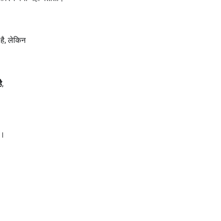
है, लेकिन
ै
,
ै।