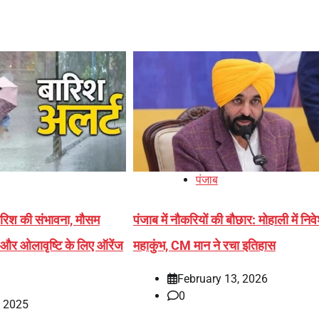
पंजाब
रिश की संभावना, मौसम
पंजाब में नौकरियों की बौछार: मोहाली में निव
 और ओलावृष्टि के लिए ऑरेंज
महाकुंभ, CM मान ने रचा इतिहास
February 13, 2026
0
, 2025