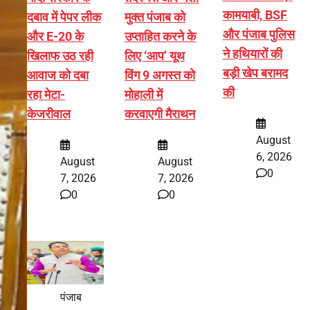
कामयाबी, BSF
दबाव में पेपर लीक
मुक्त पंजाब को
और पंजाब पुलिस
और E-20 के
उप्ताहित करने के
ने हथियारों की
खिलाफ उठ रही
लिए ‘आप’ यूथ
बड़ी खेप बरामद
आवाज को दबा
विंग 9 अगस्त को
की
रहा मेटा-
मोहाली में
केजरीवाल
करवाएगी मैराथन
August
6, 2026
August
August
0
7, 2026
7, 2026
0
0
पंजाब