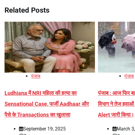
Related Posts
पंजाब
पंजाब
Ludhiana में NRI महिला की हत्या का
पंजाब : आज फिर बा
Sensational Case, फर्जी Aadhaar और
विभाग ने तेज हवाओं
पैसे के Transactions का खुलासा
Alert जारी किया।
September 19, 2025
March 3