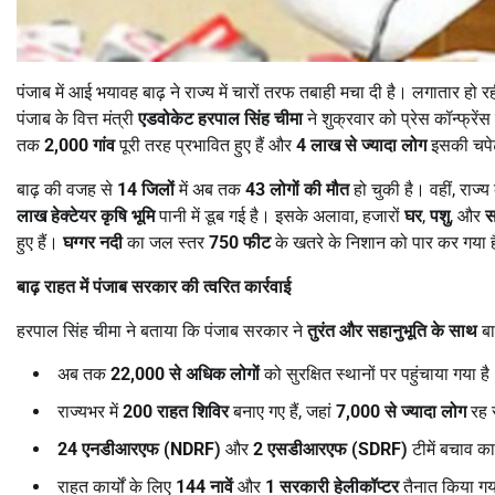
पंजाब में आई भयावह बाढ़ ने राज्य में चारों तरफ तबाही मचा दी है। लगातार हो
पंजाब के वित्त मंत्री
एडवोकेट हरपाल सिंह चीमा
ने शुक्रवार को प्रेस कॉन्फ्र
तक
2,000
गांव
पूरी तरह प्रभावित हुए हैं और
4
लाख से ज्यादा लोग
इसकी चपेट 
बाढ़ की वजह से
14
जिलों
में अब तक
43
लोगों की मौत
हो चुकी है। वहीं, राज्य
लाख हेक्टेयर कृषि भूमि
पानी में डूब गई है। इसके अलावा, हजारों
घर
,
पशु
, और
स
हुए हैं।
घग्गर नदी
का जल स्तर
750
फीट
के खतरे के निशान को पार कर गया है,
बाढ़ राहत में पंजाब सरकार की त्वरित कार्रवाई
हरपाल सिंह चीमा ने बताया कि पंजाब सरकार ने
तुरंत और सहानुभूति के साथ
बा
अब तक
22,000
से अधिक लोगों
को सुरक्षित स्थानों पर पहुंचाया गया ह
राज्यभर में
200
राहत शिविर
बनाए गए हैं, जहां
7,000
से ज्यादा लोग
रह र
24
एनडीआरएफ (
NDRF)
और
2
एसडीआरएफ (
SDRF)
टीमें बचाव कार्
राहत कार्यों के लिए
144
नावें
और
1
सरकारी हेलीकॉप्टर
तैनात किया गय