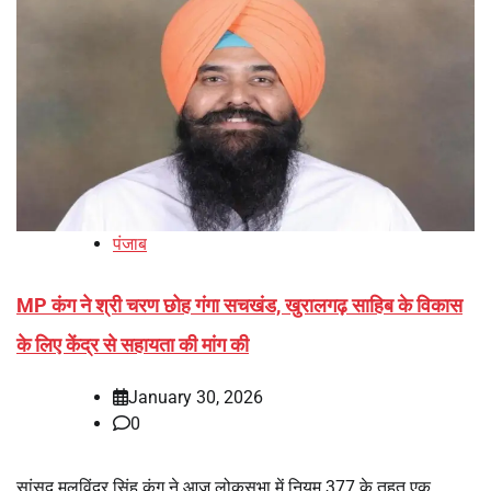
पंजाब
MP कंग ने श्री चरण छोह गंगा सचखंड, खुरालगढ़ साहिब के विकास
के लिए केंद्र से सहायता की मांग की
January 30, 2026
0
सांसद मलविंदर सिंह कंग ने आज लोकसभा में नियम 377 के तहत एक