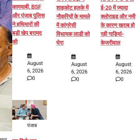
कामयाबी, BSF
शाहकोट हलके में
ई-20 में ज्यादा
और पंजाब पुलिस
नौकरियों के मामले
क्लोराइड और नमी
ने हथियारों की
में कांग्रेसी
के कारण खराब हो
बड़ी खेप बरामद
विधायक लाडी को
रही गाड़ियां-
की
घेरा
केजरीवाल
August
August
August
6, 2026
6, 2026
6, 2026
0
0
0
पंजाब
धवार