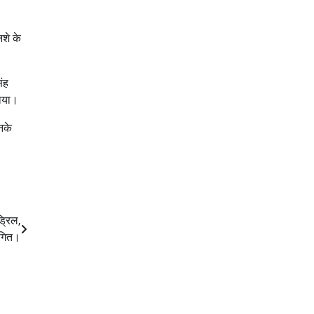
नशे के
िंह
लाया।
नके
्रिल,
थगित।