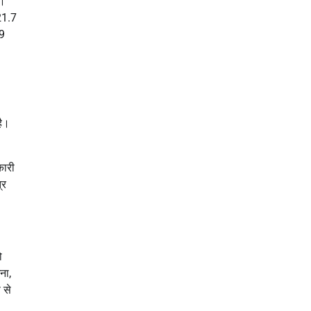
ई।
21.7
.9
है।
कारी
्र
ो
ना,
 से