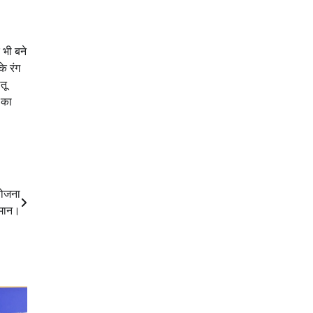
 भी बने
े रंग
तू
 का
योजना
 मान।