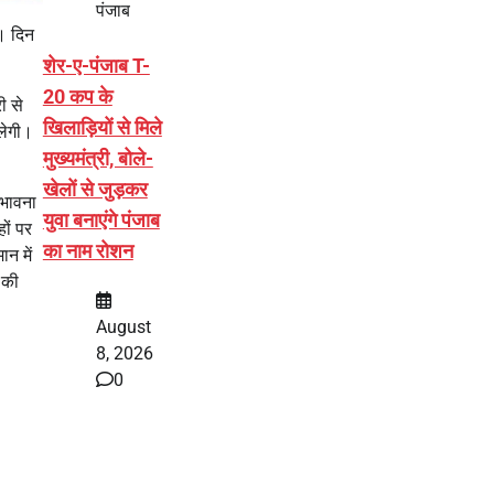
पंजाब
ै। दिन
शेर-ए-पंजाब T-
20 कप के
ी से
खिलाड़ियों से मिले
लेगी।
मुख्यमंत्री, बोले-
खेलों से जुड़कर
ंभावना
युवा बनाएंगे पंजाब
ों पर
का नाम रोशन
न में
 की
August
8, 2026
0