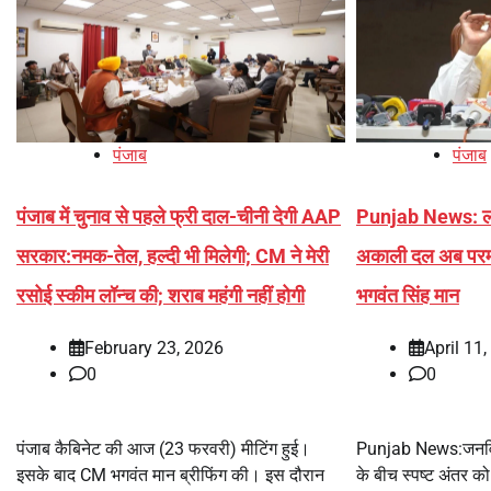
पंजाब
पंजाब
पंजाब में चुनाव से पहले फ्री दाल-चीनी देगी AAP
Punjab News: लोगो
सरकार:नमक-तेल, हल्दी भी मिलेगी; CM ने मेरी
अकाली दल अब परमात्
रसोई स्कीम लॉन्च की; शराब महंगी नहीं होगी
भगवंत सिंह मान
February 23, 2026
April 11
0
0
पंजाब कैबिनेट की आज (23 फरवरी) मीटिंग हुई।
Punjab News:जनव
इसके बाद CM भगवंत मान ब्रीफिंग की। इस दौरान
के बीच स्पष्ट अंतर को 