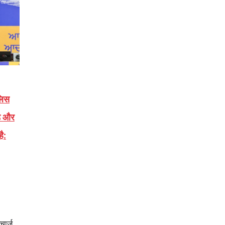
लिस
ंड और
है:
चार्ज