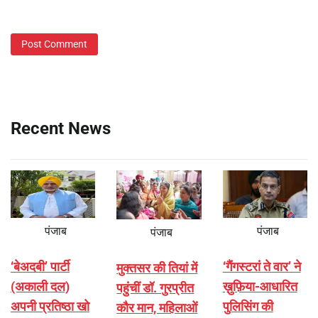
Recent News
पंजाब
पंजाब
पंजाब
‘बेअदबी’ पार्टी
‘गैंगस्टरां ते वार’ ने
मुक्तसर की तियां में
(अकाली दल)
ख़ुफ़िया-आधारित
पहुंचीं डॉ. गुरप्रीत
अपनी प्रतिष्ठा खो
पुलिसिंग की
कौर मान, महिलाओं