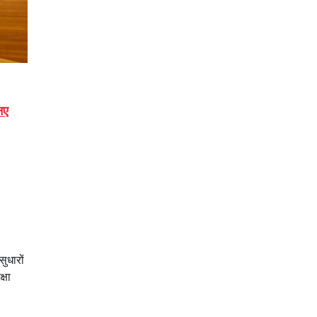
नए
ुधारों
्षा