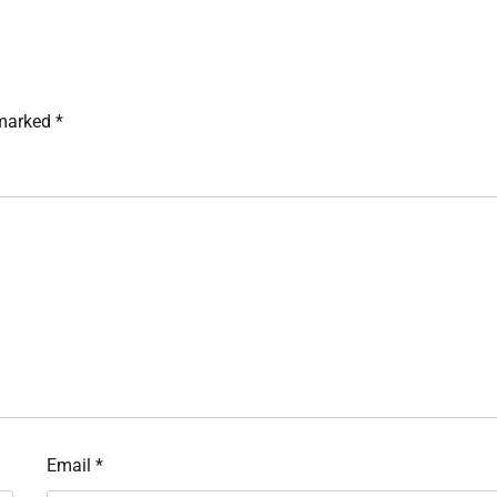
 marked
*
Email
*