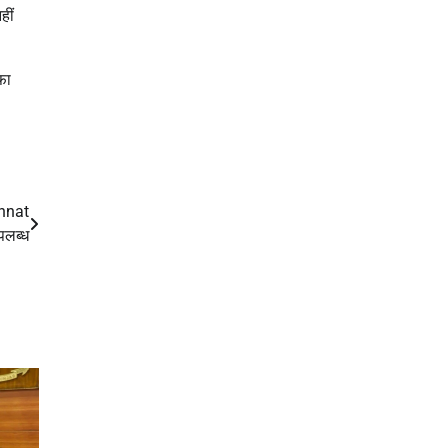
हीं
़ा
nnat
लब्ध