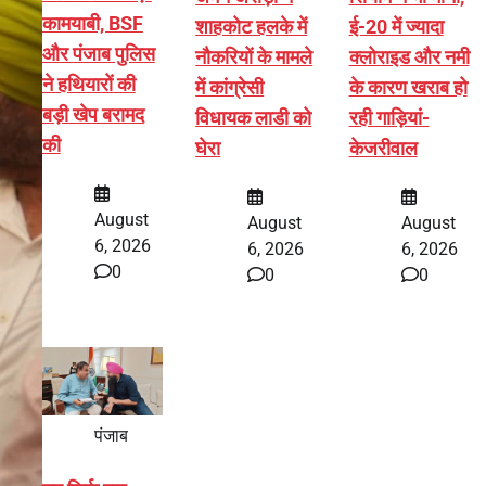
कामयाबी, BSF
शाहकोट हलके में
ई-20 में ज्यादा
और पंजाब पुलिस
नौकरियों के मामले
क्लोराइड और नमी
ने हथियारों की
में कांग्रेसी
के कारण खराब हो
बड़ी खेप बरामद
विधायक लाडी को
रही गाड़ियां-
की
घेरा
केजरीवाल
August
August
August
6, 2026
6, 2026
6, 2026
0
0
0
पंजाब