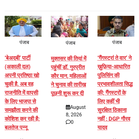
पंजाब
पंजाब
पंजाब
‘बेअदबी’ पार्टी
‘गैंगस्टरां ते वार’ ने
मुक्तसर की तियां में
(अकाली दल)
ख़ुफ़िया-आधारित
पहुंचीं डॉ. गुरप्रीत
अपनी प्रतिष्ठा खो
पुलिसिंग की
कौर मान, महिलाओं
चुकी है, अब वह
प्रभावशीलता सिद्ध
ने चुनाव की तारीख
राजनीति में वापसी
की; गैंगस्टरों के
पूछनी शुरू कर दी
के लिए भाजपा से
लिए कहीं भी
August
समझौता करने की
सुरक्षित ठिकाना
8, 2026
कोशिश कर रही है:
नहीं : DGP गौरव
0
बलतेज पन्नू
यादव