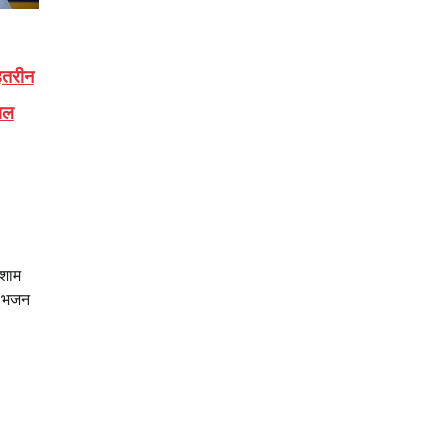
ेहतरीन
ाल
 शाम
। भजन