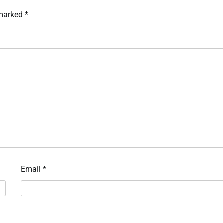
 marked
*
Email
*