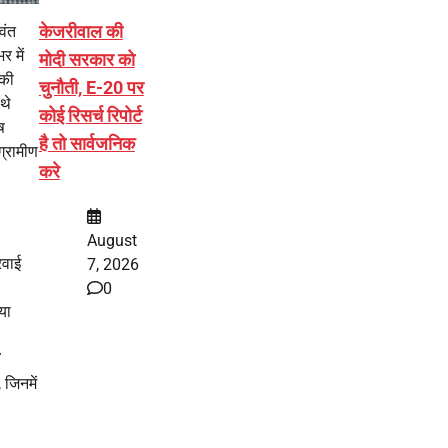
केजरीवाल की
वंत
र में
मोदी सरकार को
 की
चुनौती, E-20 पर
थे
कोई रिसर्च रिपोर्ट
ष
है तो सार्वजनिक
ग्रामीण
करे
August
रवाई
7, 2026
0
या
/
 जिनमें