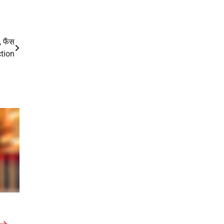
 फैंस
ction