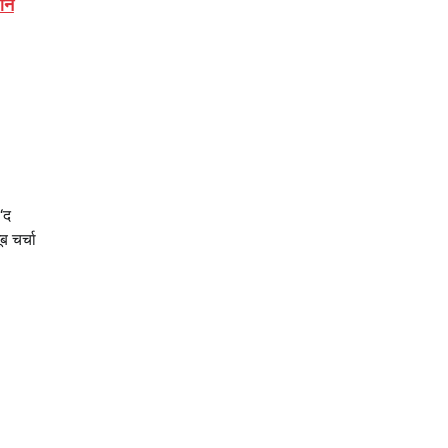
ने
‘द
 चर्चा