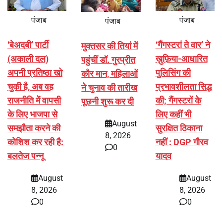
पंजाब
पंजाब
पंजाब
‘बेअदबी’ पार्टी
‘गैंगस्टरां ते वार’ ने
मुक्तसर की तियां में
(अकाली दल)
ख़ुफ़िया-आधारित
पहुंचीं डॉ. गुरप्रीत
अपनी प्रतिष्ठा खो
पुलिसिंग की
कौर मान, महिलाओं
चुकी है, अब वह
प्रभावशीलता सिद्ध
ने चुनाव की तारीख
राजनीति में वापसी
की; गैंगस्टरों के
पूछनी शुरू कर दी
के लिए भाजपा से
लिए कहीं भी
August
समझौता करने की
सुरक्षित ठिकाना
8, 2026
कोशिश कर रही है:
नहीं : DGP गौरव
0
बलतेज पन्नू
यादव
August
August
8, 2026
8, 2026
0
0