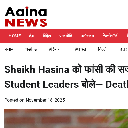
Skip
Friday, August 7, 2026
to
content
HOME
देश
विदेश
राजनीति
मनोरंजन
टेक्नोलॉजी
पंजाब
चंडीगढ़
हरियाणा
हिमाचल
दिल्ली
उत्तर
Sheikh Hasina को फांसी की सज
Student Leaders बोले— Deat
Posted on
November 18, 2025