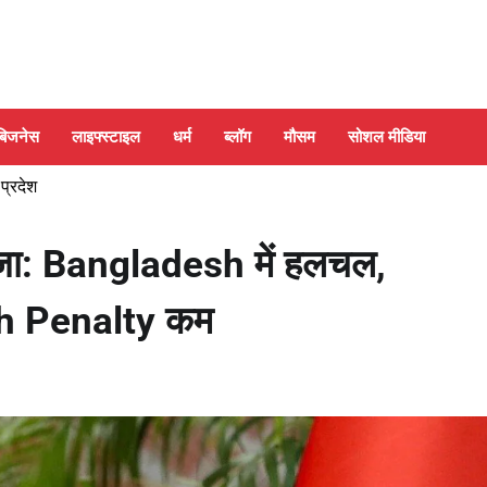
बिजनेस
लाइफ्स्टाइल
धर्म
ब्लॉग
मौसम
सोशल मीडिया
 प्रदेश
ा: Bangladesh में हलचल,
h Penalty कम