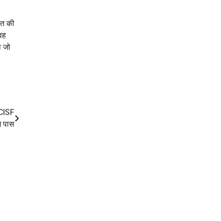
यत की
 वह
ा जो
 CISF
गे पास