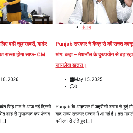
पंजाब
 लिए बड़ी खुशखबरी, बार्डर
Punjab सरकार ने केंद्र से की सख्त कान
का रास्ता होगा साफ- CM
मांग: कहा – मेथनॉल के दुरुपयोग से बढ़ रहा
जानलेवा खतरा।
 18, 2026
May 15, 2025
0
भगवंत सिंह मान ने आज नई दिल्ली
Punjab के अमृतसर में जहरीली शराब से हुई मौ
री अमित शाह से मुलाकात कर पंजाब
बाद राज्य सरकार एक्शन में आ गई है। इस मामल
 […]
गंभीरता से लेते हुए […]