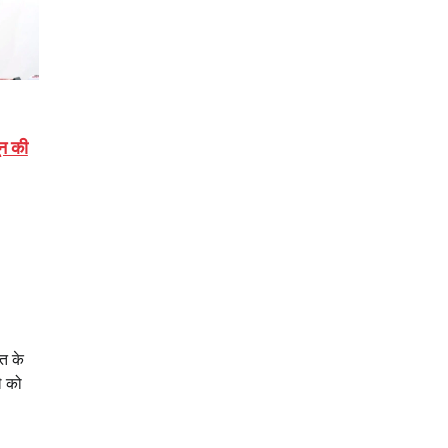
ून की
त के
े को