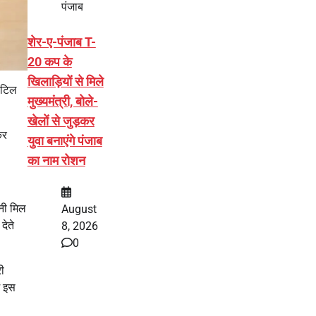
पंजाब
शेर-ए-पंजाब T-
20 कप के
खिलाड़ियों से मिले
ाटिल
मुख्यमंत्री, बोले-
खेलों से जुड़कर
कर
युवा बनाएंगे पंजाब
का नाम रोशन
ानी मिल
August
देते
8, 2026
0
री
ं इस