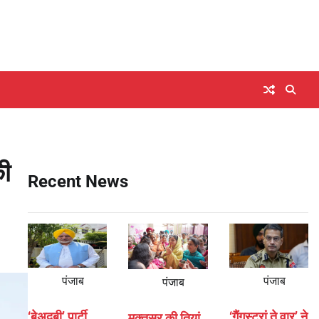
की
Recent News
पंजाब
पंजाब
पंजाब
‘बेअदबी’ पार्टी
‘गैंगस्टरां ते वार’ ने
मुक्तसर की तियां