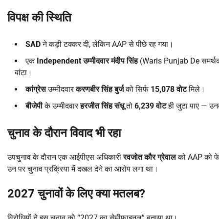
विपक्ष की स्थिति
SAD
ने कड़ी टक्कर दी, लेकिन AAP से पीछे रह गया।
एक
Independent
उम्मीदवार मंदीप सिंह
(Waris Punjab De समर्थ
बांटा।
कांग्रेस
उम्मीदवार
करणबीर सिंह बुर्ज
को सिर्फ
15,078
वोट
मिले।
बीजेपी
के उम्मीदवार
हरजीत सिंह संधू
तो
6,239
वोट
ही जुटा पाए — उनक
चुनाव के दौरान विवाद भी रहा
उपचुनाव के दौरान एक आईपीएस अधिकारी
रवजोत कौर ग्रेवाल
को AAP को फेव
उन पर चुनाव प्रक्रिया में दखल देने का आरोप लगा था।
2027 चुनावों के लिए क्या मतलब?
विरोधियों ने इस चुनाव को “2027 का सेमीफाइनल” बताया था।