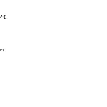
 हैं
,
 कर