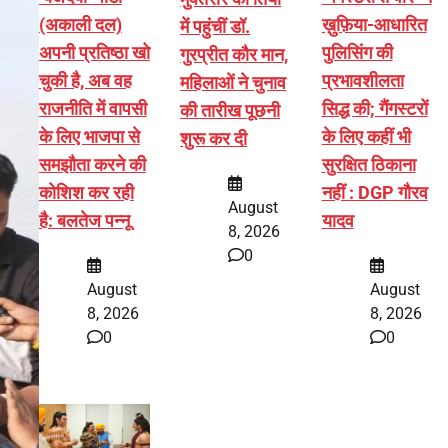
(अकाली दल)
ख़ुफ़िया-आधारित
में पहुंचीं डॉ.
अपनी प्रतिष्ठा खो
पुलिसिंग की
गुरप्रीत कौर मान,
चुकी है, अब वह
प्रभावशीलता
महिलाओं ने चुनाव
राजनीति में वापसी
सिद्ध की; गैंगस्टरों
की तारीख पूछनी
के लिए भाजपा से
के लिए कहीं भी
शुरू कर दी
समझौता करने की
सुरक्षित ठिकाना
कोशिश कर रही
नहीं : DGP गौरव
August
है: बलतेज पन्नू
यादव
8, 2026
0
August
August
8, 2026
8, 2026
0
0