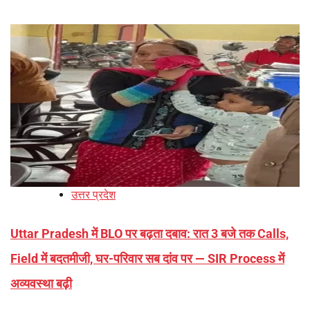
उत्तर प्रदेश
Uttar Pradesh में BLO पर बढ़ता दबाव: रात 3 बजे तक Calls,
Field में बदतमीजी, घर-परिवार सब दांव पर — SIR Process में
अव्यवस्था बढ़ी