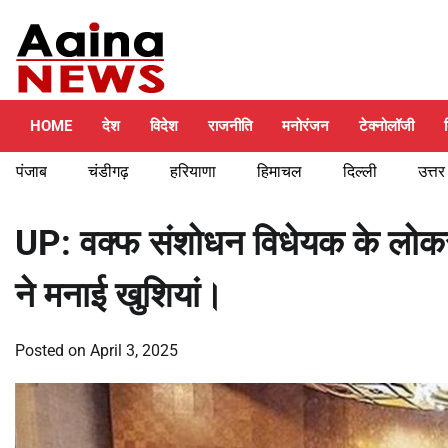
Skip
Saturday, August 8, 2026
to
content
HOME
देश
विदेश
राजनीति
मनोरंजन
टेक्नोलॉजी
पंजाब
चंडीगढ़
हरियाणा
हिमाचल
दिल्ली
उत्तर
UP: वक्फ संशोधन विधेयक के लोकसभा 
ने मनाई खुशियां।
Posted on
April 3, 2025