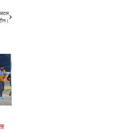
0 अटल
ंटीन।
आज