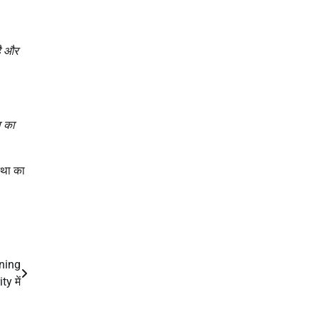
है और
 का
्था का
ining
y में