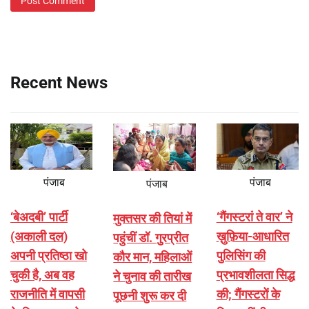
Recent News
पंजाब
पंजाब
पंजाब
‘बेअदबी’ पार्टी
‘गैंगस्टरां ते वार’ ने
मुक्तसर की तियां में
(अकाली दल)
ख़ुफ़िया-आधारित
पहुंचीं डॉ. गुरप्रीत
अपनी प्रतिष्ठा खो
पुलिसिंग की
कौर मान, महिलाओं
चुकी है, अब वह
प्रभावशीलता सिद्ध
ने चुनाव की तारीख
राजनीति में वापसी
की; गैंगस्टरों के
पूछनी शुरू कर दी