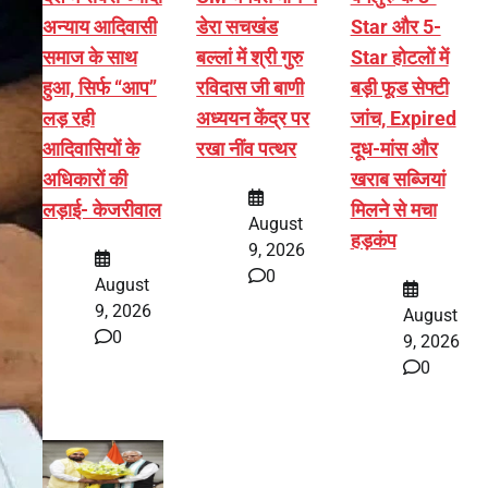
अन्याय आदिवासी
डेरा सचखंड
Star और 5-
समाज के साथ
बल्लां में श्री गुरु
Star होटलों में
हुआ, सिर्फ ‘‘आप’’
रविदास जी बाणी
बड़ी फूड सेफ्टी
लड़ रही
अध्ययन केंद्र पर
जांच, Expired
आदिवासियों के
रखा नींव पत्थर
दूध-मांस और
अधिकारों की
खराब सब्जियां
लड़ाई- केजरीवाल
मिलने से मचा
August
हड़कंप
9, 2026
0
August
9, 2026
August
0
9, 2026
0