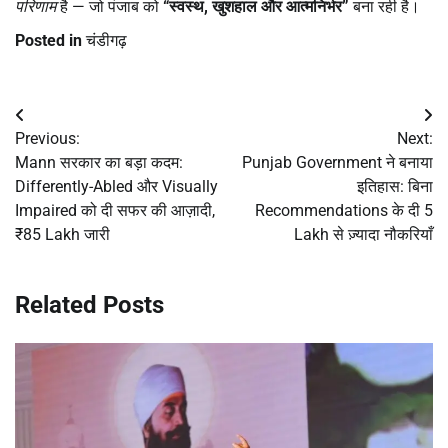
परिणाम
है — जो पंजाब को
“
स्वस्थ
,
खुशहाल और आत्मनिर्भर
”
बना रही है।
Posted in
चंडीगढ़
Post
Previous:
Next:
navigation
Mann सरकार का बड़ा कदम:
Punjab Government ने बनाया
Differently-Abled और Visually
इतिहास: बिना
Impaired को दी सफर की आज़ादी,
Recommendations के दी 5
₹85 Lakh जारी
Lakh से ज़्यादा नौकरियाँ
Related Posts