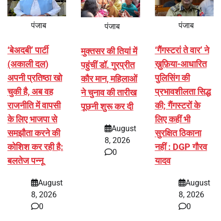
पंजाब
पंजाब
पंजाब
‘बेअदबी’ पार्टी
‘गैंगस्टरां ते वार’ ने
मुक्तसर की तियां में
(अकाली दल)
ख़ुफ़िया-आधारित
पहुंचीं डॉ. गुरप्रीत
अपनी प्रतिष्ठा खो
पुलिसिंग की
कौर मान, महिलाओं
चुकी है, अब वह
प्रभावशीलता सिद्ध
ने चुनाव की तारीख
राजनीति में वापसी
की; गैंगस्टरों के
पूछनी शुरू कर दी
के लिए भाजपा से
लिए कहीं भी
August
समझौता करने की
सुरक्षित ठिकाना
8, 2026
कोशिश कर रही है:
नहीं : DGP गौरव
0
बलतेज पन्नू
यादव
August
August
8, 2026
8, 2026
0
0