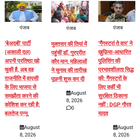
पंजाब
पंजाब
पंजाब
‘बेअदबी’ पार्टी
‘गैंगस्टरां ते वार’ ने
मुक्तसर की तियां में
(अकाली दल)
ख़ुफ़िया-आधारित
पहुंचीं डॉ. गुरप्रीत
अपनी प्रतिष्ठा खो
पुलिसिंग की
कौर मान, महिलाओं
चुकी है, अब वह
प्रभावशीलता सिद्ध
ने चुनाव की तारीख
राजनीति में वापसी
की; गैंगस्टरों के
पूछनी शुरू कर दी
के लिए भाजपा से
लिए कहीं भी
August
समझौता करने की
सुरक्षित ठिकाना
8, 2026
कोशिश कर रही है:
नहीं : DGP गौरव
0
बलतेज पन्नू
यादव
August
August
8, 2026
8, 2026