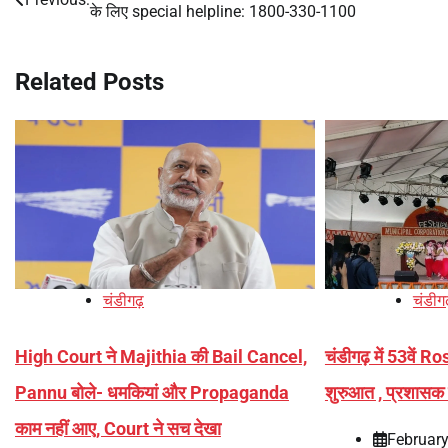
के लिए special helpline: 1800-330-1100
navigation
Related Posts
चंडीगढ़
चंडीग
High Court ने Majithia की Bail Cancel,
चंडीगढ़ में 53वें 
Pannu बोले- धमकियां और Propaganda
शुरुआत , प्रशासक 
काम नहीं आए, Court ने सच देखा
February