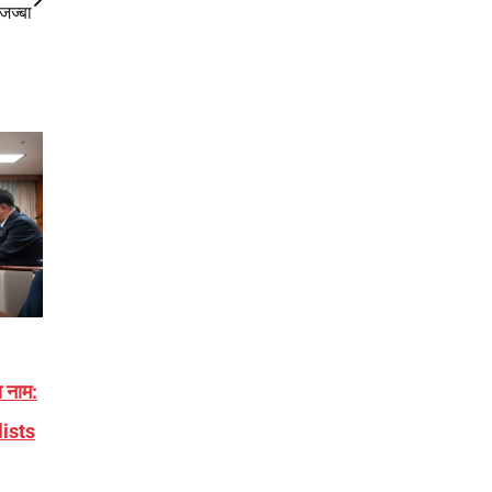
 जज्बा
 नाम:
lists