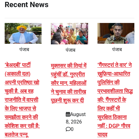
Recent News
पंजाब
पंजाब
पंजाब
‘बेअदबी’ पार्टी
‘गैंगस्टरां ते वार’ ने
मुक्तसर की तियां में
(अकाली दल)
ख़ुफ़िया-आधारित
पहुंचीं डॉ. गुरप्रीत
अपनी प्रतिष्ठा खो
पुलिसिंग की
कौर मान, महिलाओं
चुकी है, अब वह
प्रभावशीलता सिद्ध
ने चुनाव की तारीख
राजनीति में वापसी
की; गैंगस्टरों के
पूछनी शुरू कर दी
के लिए भाजपा से
लिए कहीं भी
August
समझौता करने की
सुरक्षित ठिकाना
8, 2026
कोशिश कर रही है:
नहीं : DGP गौरव
0
बलतेज पन्नू
यादव