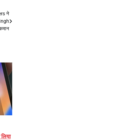
rs ने
Singh
 कमान
 लिया