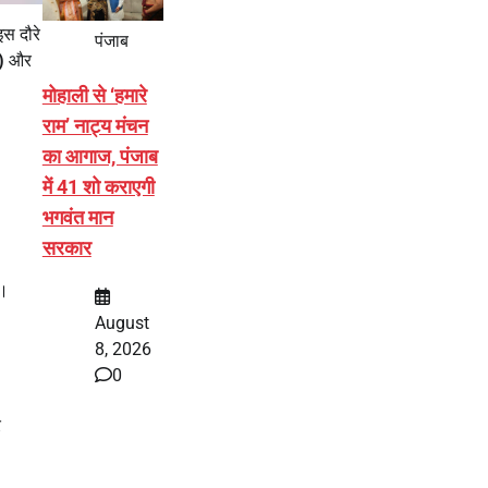
इस दौरे
पंजाब
)
और
मोहाली से ‘हमारे
राम’ नाट्य मंचन
का आगाज, पंजाब
में 41 शो कराएगी
भगवंत मान
सरकार
ै।
August
8, 2026
0
र