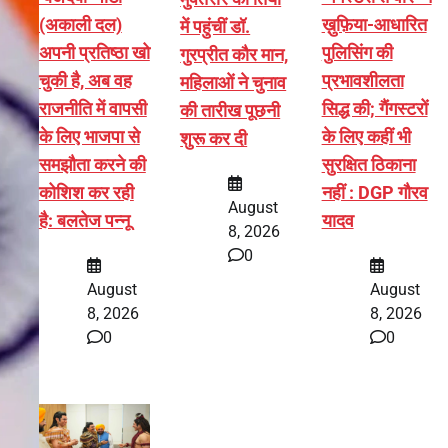
(अकाली दल)
ख़ुफ़िया-आधारित
में पहुंचीं डॉ.
अपनी प्रतिष्ठा खो
पुलिसिंग की
गुरप्रीत कौर मान,
चुकी है, अब वह
प्रभावशीलता
महिलाओं ने चुनाव
राजनीति में वापसी
सिद्ध की; गैंगस्टरों
की तारीख पूछनी
के लिए भाजपा से
के लिए कहीं भी
शुरू कर दी
समझौता करने की
सुरक्षित ठिकाना
कोशिश कर रही
नहीं : DGP गौरव
August
है: बलतेज पन्नू
यादव
8, 2026
0
August
August
8, 2026
8, 2026
0
0