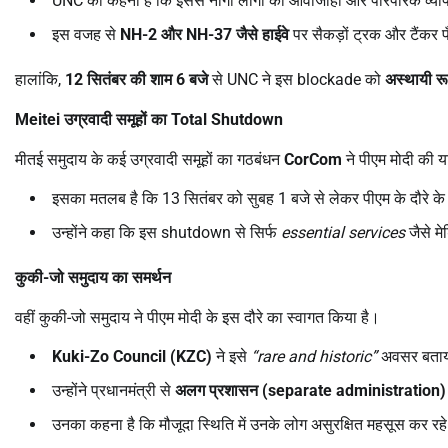
UNC का कहना है कि इससे नागा लोगों की आवाजाही और पारंपरिक व्या
इस वजह से
NH-2
और
NH-37
जैसे हाईवे
पर सैकड़ों ट्रक और टैंकर 
हालांकि,
12
सितंबर की शाम
6
बजे
से UNC ने इस blockade को
अस्थायी रू
Meitei
उग्रवादी समूहों का
Total Shutdown
मीतई समुदाय के कई उग्रवादी समूहों का गठबंधन
CorCom
ने पीएम मोदी की य
इसका मतलब है कि 13 सितंबर को सुबह 1 बजे से लेकर पीएम के दौरे के खत्
उन्होंने कहा कि इस shutdown से सिर्फ
essential services
जैसे म
कुकी-जो समुदाय का समर्थन
वहीं कुकी-जो समुदाय ने पीएम मोदी के इस दौरे का स्वागत किया है।
Kuki-Zo Council (KZC)
ने इसे
“rare and historic”
अवसर बता
उन्होंने प्रधानमंत्री से
अलग प्रशासन (
separate administration)
उनका कहना है कि मौजूदा स्थिति में उनके लोग असुरक्षित महसूस कर 