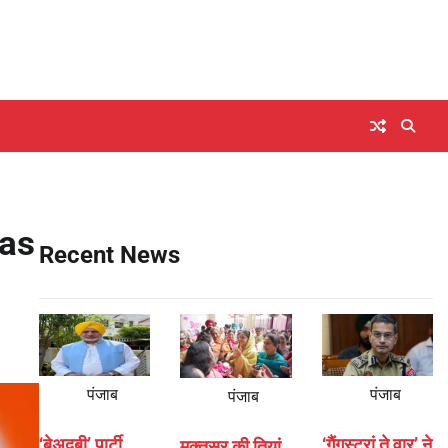
gas
Recent News
पंजाब
पंजाब
पंजाब
‘बेअदबी’ पार्टी
‘गैंगस्टरां ते वार’ ने
मुक्तसर की तियां