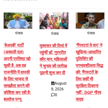
पंजाब
पंजाब
पंजाब
‘बेअदबी’ पार्टी
‘गैंगस्टरां ते वार’ ने
मुक्तसर की तियां में
(अकाली दल)
ख़ुफ़िया-आधारित
पहुंचीं डॉ. गुरप्रीत
अपनी प्रतिष्ठा खो
पुलिसिंग की
कौर मान, महिलाओं
चुकी है, अब वह
प्रभावशीलता सिद्ध
ने चुनाव की तारीख
राजनीति में वापसी
की; गैंगस्टरों के
पूछनी शुरू कर दी
के लिए भाजपा से
लिए कहीं भी
August
समझौता करने की
सुरक्षित ठिकाना
8, 2026
कोशिश कर रही है:
नहीं : DGP गौरव
0
बलतेज पन्नू
यादव