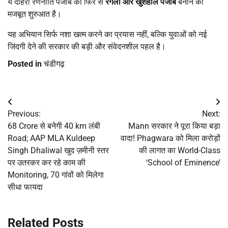
ये दोहरी रणनीति पंजाब को फिर से
रंगला और खुशहाल पंजाब
बनाने की
मजबूत शुरुआत है।
यह अभियान सिर्फ नशा खत्म करने का प्रयास नहीं, बल्कि युवाओं को नई
जिंदगी देने की सरकार की बड़ी और संवेदनशील पहल है।
Posted in
चंडीगढ़
Post
Previous:
Next:
navigation
68 Crore से बनेगी 40 km लंबी
Mann सरकार ने पूरा किया बड़ा
Road; AAP MLA Kuldeep
वादा! Phagwara को मिला करोड़ों
Singh Dhaliwal खुद ज़मीनी स्तर
की लागत का World-Class
पर उतरकर कर रहे काम की
‘School of Eminence’
Monitoring, 70 गांवों को मिलेगा
सीधा फायदा
Related Posts