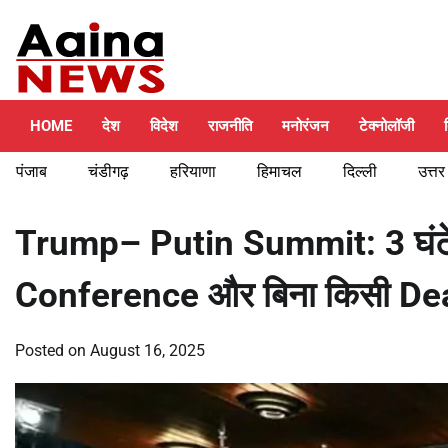
Skip
Friday, August 7, 2026
to
content
HOME
देश
विदेश
राजनीति
मनोरंजन
टेक्नोलॉजी
पंजाब
चंडीगढ़
हरियाणा
हिमाचल
दिल्ली
उत्तर
Trump– Putin Summit: 3 घंट
Conference और बिना किसी Deal 
Posted on
August 16, 2025