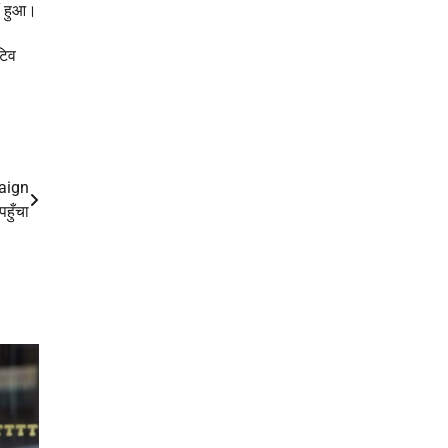
ीं हुआ।
टिव
aign
हुँचा